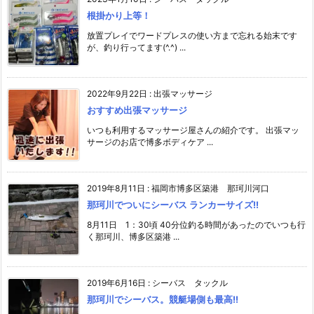
根掛かり上等！
放置プレイでワードプレスの使い方まで忘れる始末です
が、釣り行ってます(^.^) ...
2022年9月22日
:
出張マッサージ
おすすめ出張マッサージ
いつも利用するマッサージ屋さんの紹介です。 出張マッ
サージのお店で博多ボディケア ...
2019年8月11日
:
福岡市博多区築港 那珂川河口
那珂川でついにシーバス ランカーサイズ!!
8月11日 1：30頃 40分位釣る時間があったのでいつも行
く那珂川、博多区築港 ...
2019年6月16日
:
シーバス タックル
那珂川でシーバス。競艇場側も最高!!