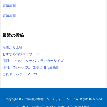
須崎埠頭
須崎埠頭
最近の投稿
根掛かり上等！
おすすめ出張マッサージ
那珂川でついにシーバス ランカーサイズ!!
那珂川でシーバス。競艇場側も最高!!
これヤッバァ!! VJ-28
Copyright ©
2026
福岡の情報アンテナサイト 福ナビ
All Rights Reserved.
WordPress Luxeritas Theme is provided by "
Thought is free
".