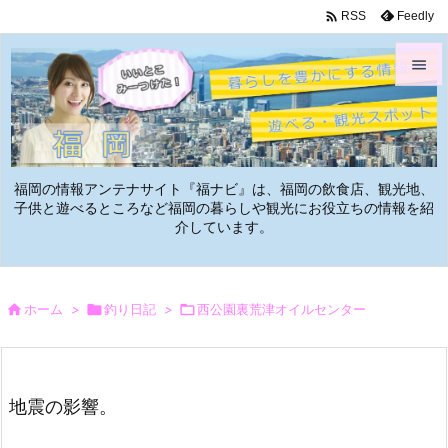

Feedly
RSS


メニュ

サイド
福岡の情報アンテナサイト『福ナビ』は、福岡の飲食店、観光地、

子供と遊べるところなど福岡の暮らしや観光にお役立ちの情報を紹
介しています。
前へ

次へ


ホーム
>

釣り日記
>

西公園裏荒津オイルセンター
検索
地震の影響。