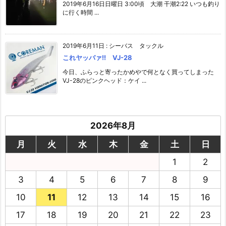
2019年6月16日日曜日 3:00頃 大潮 干潮2:22 いつも釣り
に行く時間 ...
2019年6月11日
:
シーバス タックル
これヤッバァ!! VJ-28
今日、ふらっと寄ったかめやで何となく買ってしまった
VJ-28のピンクヘッド：ケイ ...
2026年8月
月
火
水
木
金
土
日
1
2
3
4
5
6
7
8
9
10
11
12
13
14
15
16
17
18
19
20
21
22
23