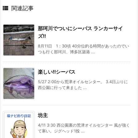

関連記事
那珂川でついにシーバス ランカーサイ
ズ!!
8月11日 1：30頃 40分位釣る時間があったのでい
つも行く那珂川、博多区築港 ...
楽しい‼︎シーバス
5/27 2:00から荒津オイルセンター。 3.4日ぶりに
西公園に行って来ました ...
坊主
4/11 3:30 西公園裏の荒津オイルセンター 風が強く
て寒い。ジグヘッド1投 ...