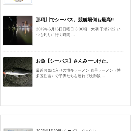
那珂川でシーバス。競艇場側も最高!!
2019年6月16日日曜日 3:00頃 大潮 干潮2:22 い
つも釣りに行く時間 ...
お魚【シーバス】さんみーつけた。
最近お気に入りの博多ラーメン 泰星ラーメン（博
多区住吉）で子供たちを連れて晩御飯 ...
2023年1月10日
:
シーバス タックル