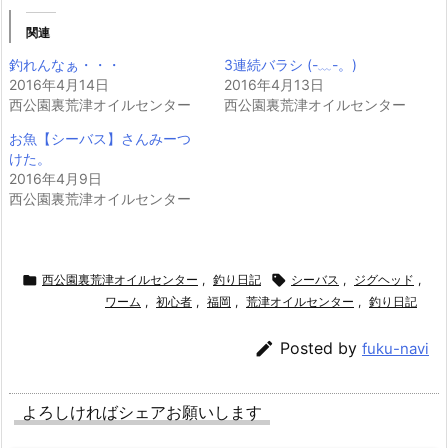
関連
釣れんなぁ・・・
3連続バラシ (-﹏-。)
2016年4月14日
2016年4月13日
西公園裏荒津オイルセンター
西公園裏荒津オイルセンター
お魚【シーバス】さんみーつ
けた。
2016年4月9日
西公園裏荒津オイルセンター

西公園裏荒津オイルセンター
,
釣り日記

シーバス
,
ジグヘッド
,
ワーム
,
初心者
,
福岡
,
荒津オイルセンター
,
釣り日記

Posted by
fuku-navi
よろしければシェアお願いします