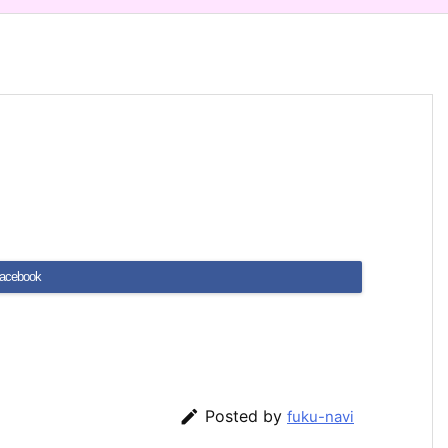
acebook

Posted by
fuku-navi