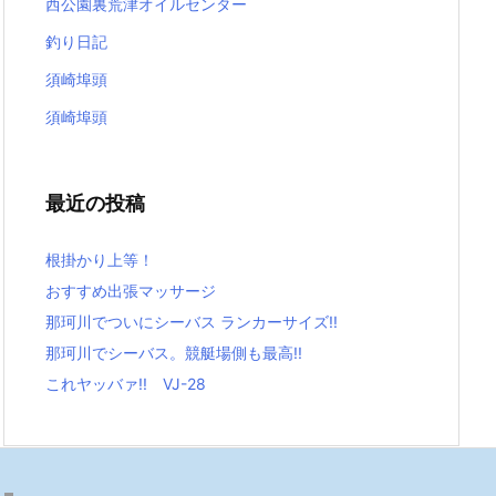
西公園裏荒津オイルセンター
釣り日記
須崎埠頭
須崎埠頭
最近の投稿
根掛かり上等！
おすすめ出張マッサージ
那珂川でついにシーバス ランカーサイズ!!
那珂川でシーバス。競艇場側も最高!!
これヤッバァ!! VJ-28