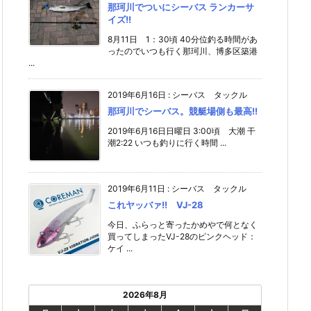
那珂川でついにシーバス ランカーサ
イズ!!
8月11日 1：30頃 40分位釣る時間があ
ったのでいつも行く那珂川、博多区築港
...
2019年6月16日
:
シーバス タックル
那珂川でシーバス。競艇場側も最高!!
2019年6月16日日曜日 3:00頃 大潮 干
潮2:22 いつも釣りに行く時間 ...
2019年6月11日
:
シーバス タックル
これヤッバァ!! VJ-28
今日、ふらっと寄ったかめやで何となく
買ってしまったVJ-28のピンクヘッド：
ケイ ...
2026年8月