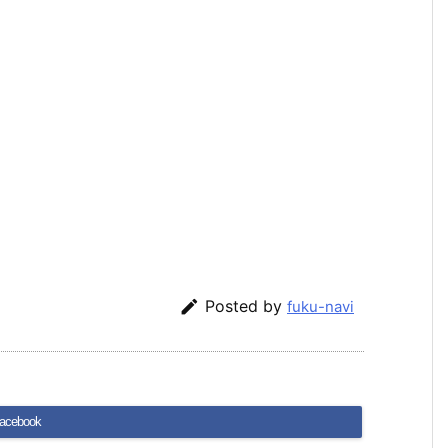

Posted by
fuku-navi
acebook