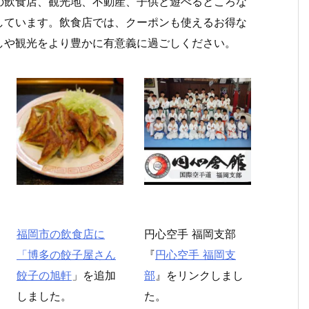
の飲食店、観光地、不動産、子供と遊べるところな
しています。飲食店では、クーポンも使えるお得な
しや観光をより豊かに有意義に過ごしください。
福岡市の飲食店に
円心空手 福岡支部
「
博多の餃子屋さん
『
円心空手 福岡支
餃子の旭軒
」を追加
部
』をリンクしまし
しました。
た。