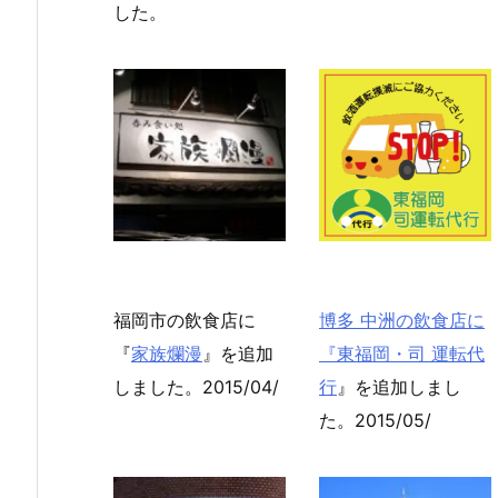
した。
福岡市の飲食店に
博多 中洲の飲食店に
『
家族爛漫
』を追加
『
東福岡・司 運転代
しました。2015/04/
行
』を追加しまし
た。2015/05/