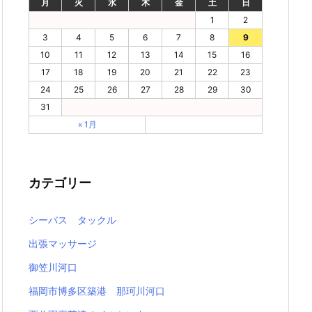
月
火
水
木
金
土
日
1
2
3
4
5
6
7
8
9
10
11
12
13
14
15
16
17
18
19
20
21
22
23
24
25
26
27
28
29
30
31
« 1月
カテゴリー
シーバス タックル
出張マッサージ
御笠川河口
福岡市博多区築港 那珂川河口