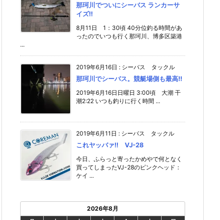
那珂川でついにシーバス ランカーサ
イズ!!
8月11日 1：30頃 40分位釣る時間があ
ったのでいつも行く那珂川、博多区築港
...
2019年6月16日
:
シーバス タックル
那珂川でシーバス。競艇場側も最高!!
2019年6月16日日曜日 3:00頃 大潮 干
潮2:22 いつも釣りに行く時間 ...
2019年6月11日
:
シーバス タックル
これヤッバァ!! VJ-28
今日、ふらっと寄ったかめやで何となく
買ってしまったVJ-28のピンクヘッド：
ケイ ...
2026年8月