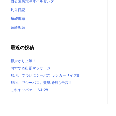
西公園裏荒津オイルセンター
釣り日記
須崎埠頭
須崎埠頭
最近の投稿
根掛かり上等！
おすすめ出張マッサージ
那珂川でついにシーバス ランカーサイズ!!
那珂川でシーバス。競艇場側も最高!!
これヤッバァ!! VJ-28