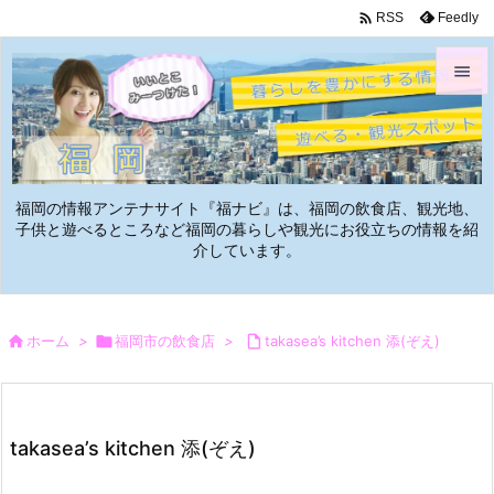

Feedly
RSS


メニュ

サイド
福岡の情報アンテナサイト『福ナビ』は、福岡の飲食店、観光地、

子供と遊べるところなど福岡の暮らしや観光にお役立ちの情報を紹
介しています。
前へ

次へ


ホーム
>

福岡市の飲食店
>

takasea’s kitchen 添(ぞえ)
検索
takasea’s kitchen 添(ぞえ)