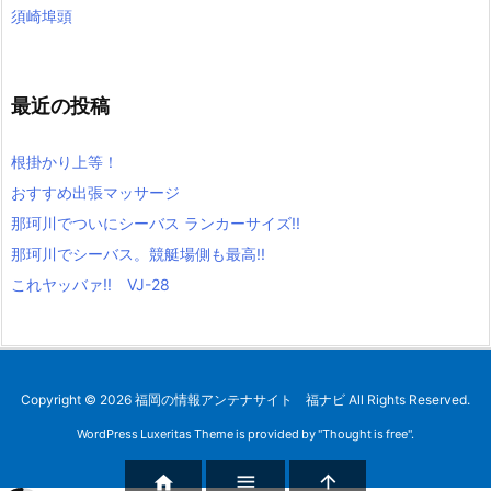
須崎埠頭
最近の投稿
根掛かり上等！
おすすめ出張マッサージ
那珂川でついにシーバス ランカーサイズ!!
那珂川でシーバス。競艇場側も最高!!
これヤッバァ!! VJ-28
Copyright ©
2026
福岡の情報アンテナサイト 福ナビ
All Rights Reserved.
WordPress Luxeritas Theme is provided by "
Thought is free
".


