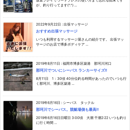
放置プレイでワードプレスの使い方まで忘れる始末です
が、釣り行ってます(^.^) ...
2022年9月22日
:
出張マッサージ
おすすめ出張マッサージ
いつも利用するマッサージ屋さんの紹介です。 出張マッ
サージのお店で博多ボディケア ...
2019年8月11日
:
福岡市博多区築港 那珂川河口
那珂川でついにシーバス ランカーサイズ!!
8月11日 1：30頃 40分位釣る時間があったのでいつも行
く那珂川、博多区築港 ...
2019年6月16日
:
シーバス タックル
那珂川でシーバス。競艇場側も最高!!
2019年6月16日日曜日 3:00頃 大潮 干潮2:22 いつも釣り
に行く時間 ...